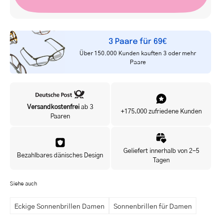
Adresse
Ja, ich möchte exklusive Angebote als Erste(r) erhalten.
3 Paare für 69€
Über 150.000 Kunden kauften 3 oder mehr
Paare
Versandkostenfrei
ab 3
+175.000 zufriedene Kunden
Paaren
Geliefert innerhalb von 2-5
Bezahlbares dänisches Design
Tagen
Siehe auch
Eckige Sonnenbrillen Damen
Sonnenbrillen für Damen