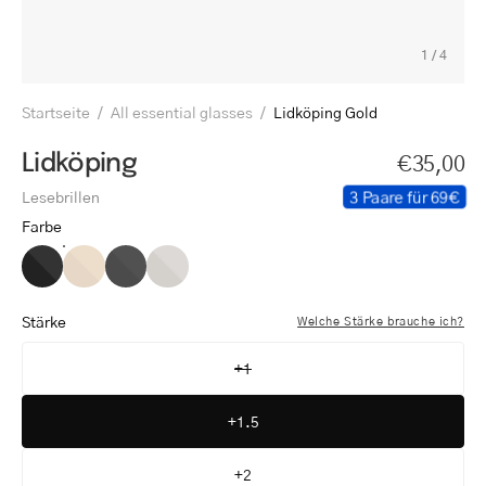
1
/
4
Startseite
/
All essential glasses
/
Lidköping Gold
Lidköping
€35,00
3 Paare für 69€
Lesebrillen
Farbe
Lidköping
Lidköping
Lidköping
Lidköping
Black
Gold
Gun
Steel
Stärke
Welche Stärke brauche ich?
+1
+1.5
+2