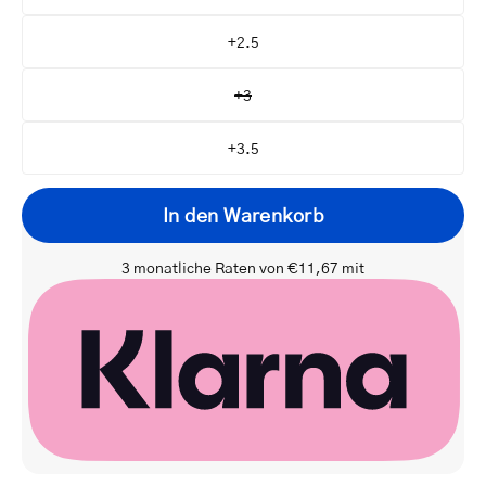
+2.5
+3
+3.5
In den Warenkorb
3 monatliche Raten von €11,67 mit
Ihre
E-
Benachrichtigen Sie mich
Mail-
Adresse
Ja, ich möchte exklusive Angebote als Erste(r) erhalten.