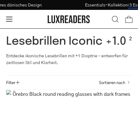
Zum
bares dänisches Design
Essentials-Kollektion
:
3 
Sehtest
Inhalt
springen
Ware
Navigationsmenü
SUCHLEI
ÖFFNEN
öffnen
Lesebrillen Iconic +1.0
2
Entdecke ikonische Lesebrillen mit +1 Dioptrie – entworfen für
zeitlosen Stil und Klarheit.
Filter
Sortieren nach
Örebro
Black
round
reading
glasses
with